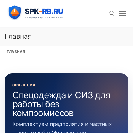
Перейти
к
содержимому
Главная
Искать:
ГЛАВНАЯ
SPK-RB.RU
Спецодежда и СИЗ для
работы без
компромиссов
Комплектуем предприятия и частных
покупателей в Мелеузе и по